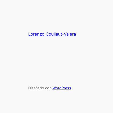
Lorenzo Coullaut-Valera
Diseñado con
WordPress