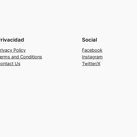
rivacidad
Social
rivacy Policy
Facebook
erms and Conditions
Instagram
ontact Us
Twitter/X