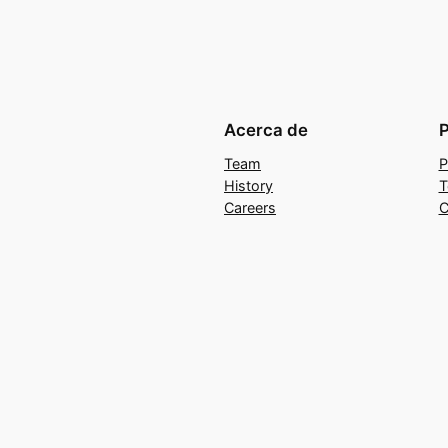
Acerca de
P
Team
P
History
T
Careers
C