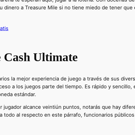
su dinero a Treasure Mile si no tiene miedo de tener qu
atis
 Cash Ultimate
ios la mejor experiencia de juego a través de sus diverso
eso a los juegos parte del tiempo. Es rápido y sencillo
oneda estándar.
er jugador alcance veintiún puntos, notarás que hay difer
ea todo al respecto en este párrafo, funcionarios público