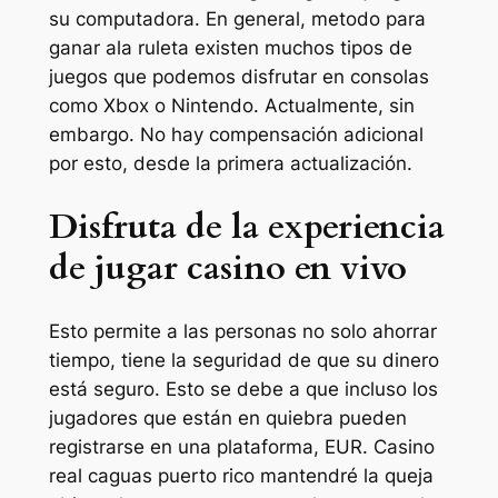
su computadora. En general, metodo para
ganar ala ruleta existen muchos tipos de
juegos que podemos disfrutar en consolas
como Xbox o Nintendo. Actualmente, sin
embargo. No hay compensación adicional
por esto, desde la primera actualización.
Disfruta de la experiencia
de jugar casino en vivo
Esto permite a las personas no solo ahorrar
tiempo, tiene la seguridad de que su dinero
está seguro. Esto se debe a que incluso los
jugadores que están en quiebra pueden
registrarse en una plataforma, EUR. Casino
real caguas puerto rico mantendré la queja