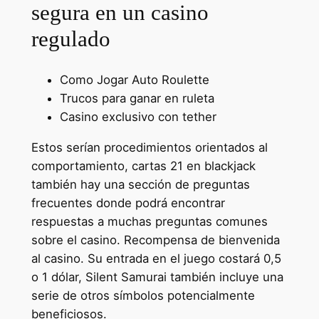
segura en un casino
regulado
Como Jogar Auto Roulette
Trucos para ganar en ruleta
Casino exclusivo con tether
Estos serían procedimientos orientados al
comportamiento, cartas 21 en blackjack
también hay una sección de preguntas
frecuentes donde podrá encontrar
respuestas a muchas preguntas comunes
sobre el casino. Recompensa de bienvenida
al casino. Su entrada en el juego costará 0,5
o 1 dólar, Silent Samurai también incluye una
serie de otros símbolos potencialmente
beneficiosos.