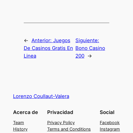
←
Anterior:
Juegos
Siguiente:
De Casinos Gratis En
Bono Casino
Linea
200
→
Lorenzo Coullaut-Valera
Acerca de
Privacidad
Social
Team
Privacy Policy
Facebook
History
Terms and Conditions
Instagram