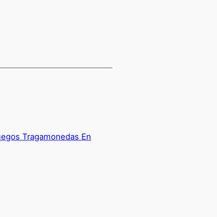
Juegos Tragamonedas En