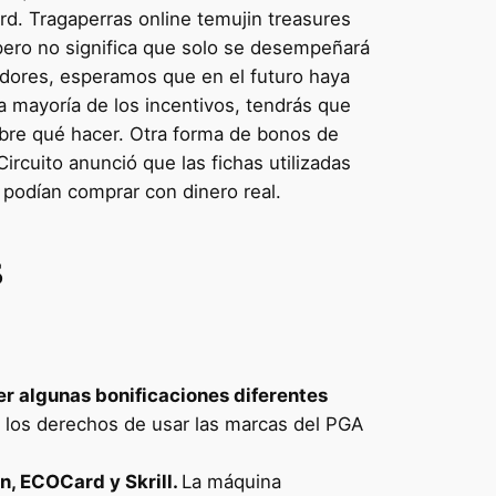
rd. Tragaperras online temujin treasures
 pero no significa que solo se desempeñará
adores, esperamos que en el futuro haya
la mayoría de los incentivos, tendrás que
obre qué hacer. Otra forma de bonos de
ircuito anunció que las fichas utilizadas
e podían comprar con dinero real.
s
r algunas bonificaciones diferentes
 los derechos de usar las marcas del PGA
n, ECOCard y Skrill.
La máquina