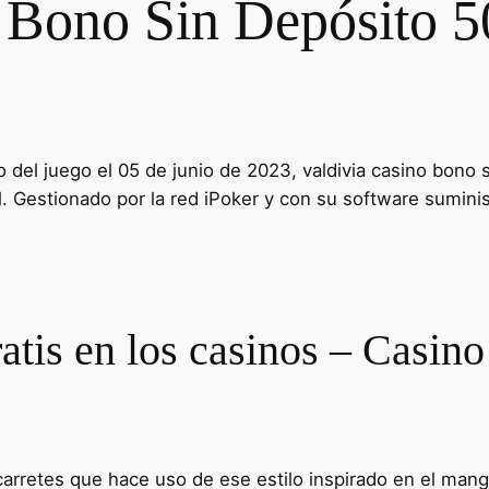
 Bono Sin Depósito 5
del juego el 05 de junio de 2023, valdivia casino bono s
ll. Gestionado por la red iPoker y con su software sumini
ratis en los casinos – Casin
arretes que hace uso de ese estilo inspirado en el ma