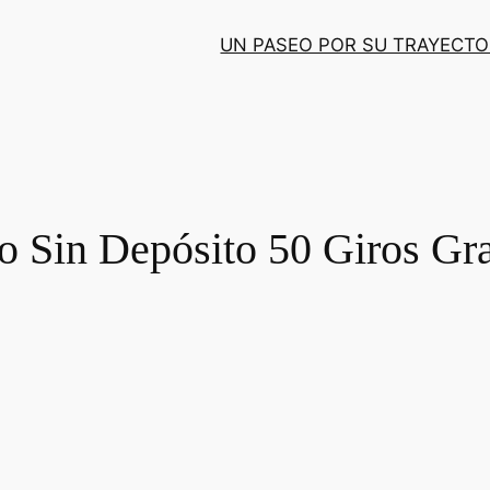
UN PASEO POR SU TRAYECTO
o Sin Depósito 50 Giros Gra