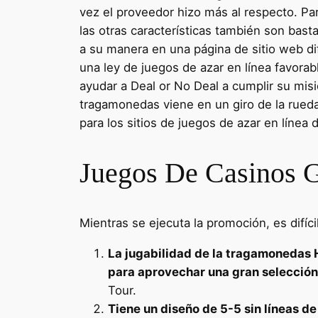
vez el proveedor hizo más al respecto. Pa
las otras características también son bas
a su manera en una página de sitio web d
una ley de juegos de azar en línea favorab
ayudar a Deal or No Deal a cumplir su mi
tragamonedas viene en un giro de la rueda 
para los sitios de juegos de azar en línea
Juegos De Casinos 
Mientras se ejecuta la promoción, es difíc
La jugabilidad de la tragamonedas 
para aprovechar una gran selección
Tour.
Tiene un diseño de 5-5 sin líneas d