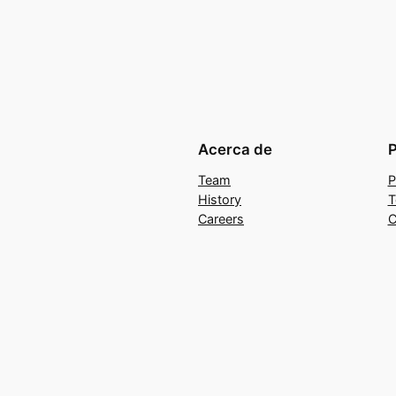
Acerca de
P
Team
P
History
T
Careers
C