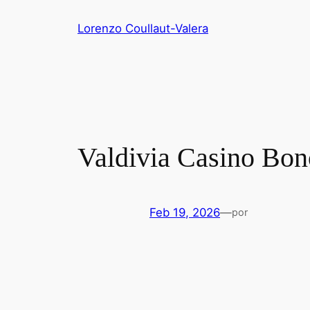
Saltar
Lorenzo Coullaut-Valera
al
contenido
Valdivia Casino Bon
Feb 19, 2026
—
por