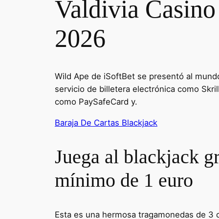
Valdivia Casino
2026
Wild Ape de iSoftBet se presentó al mundo 
servicio de billetera electrónica como Skri
como PaySafeCard y.
Baraja De Cartas Blackjack
Juega al blackjack g
mínimo de 1 euro
Esta es una hermosa tragamonedas de 3 c