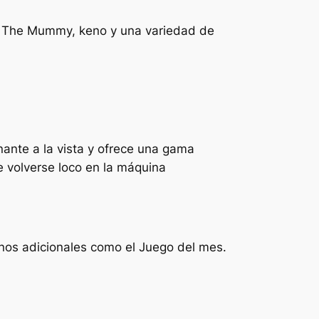
o The Mummy, keno y una variedad de
inante a la vista y ofrece una gama
 volverse loco en la máquina
nos adicionales como el Juego del mes.