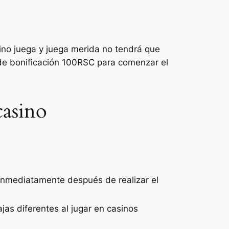
sino juega y juega merida no tendrá que
de bonificación 100RSC para comenzar el
casino
 inmediatamente después de realizar el
jas diferentes al jugar en casinos