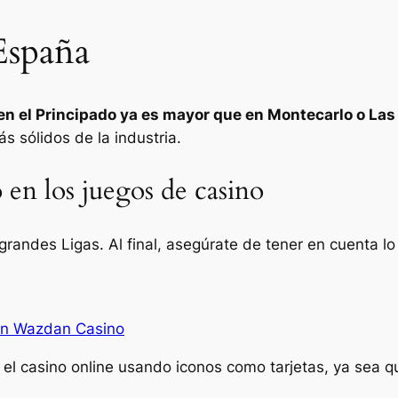
España
 en el Principado ya es mayor que en Montecarlo o La
s sólidos de la industria.
 en los juegos de casino
randes Ligas. Al final, asegúrate de tener en cuenta lo 
En Wazdan Casino
el casino online usando iconos como tarjetas, ya sea 