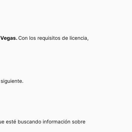
s Vegas.
Con los requisitos de licencia,
siguiente.
que esté buscando información sobre