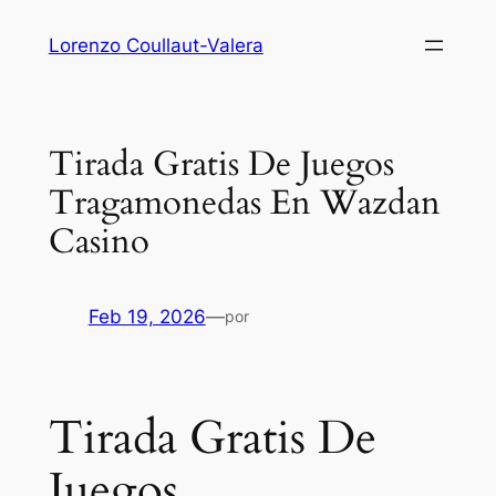
Saltar
Lorenzo Coullaut-Valera
al
contenido
Tirada Gratis De Juegos
Tragamonedas En Wazdan
Casino
Feb 19, 2026
—
por
Tirada Gratis De
Juegos