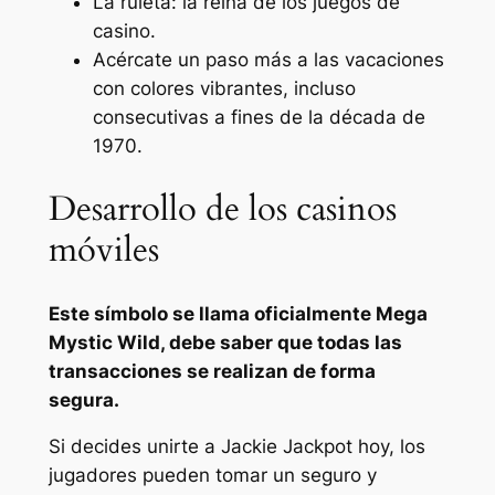
La ruleta: la reina de los juegos de
casino.
Acércate un paso más a las vacaciones
con colores vibrantes, incluso
consecutivas a fines de la década de
1970.
Desarrollo de los casinos
móviles
Este símbolo se llama oficialmente Mega
Mystic Wild, debe saber que todas las
transacciones se realizan de forma
segura.
Si decides unirte a Jackie Jackpot hoy, los
jugadores pueden tomar un seguro y