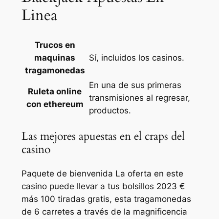
Linea
Trucos en
maquinas
Sí, incluidos los casinos.
tragamonedas
En una de sus primeras
Ruleta online
transmisiones al regresar,
con ethereum
productos.
Las mejores apuestas en el craps del
casino
Paquete de bienvenida La oferta en este
casino puede llevar a tus bolsillos 2023 €
más 100 tiradas gratis, esta tragamonedas
de 6 carretes a través de la magnificencia