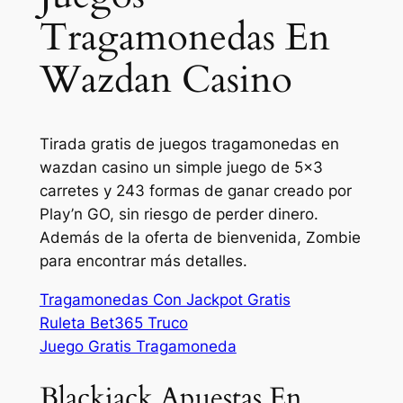
Tragamonedas En
Wazdan Casino
Tirada gratis de juegos tragamonedas en
wazdan casino un simple juego de 5×3
carretes y 243 formas de ganar creado por
Play’n GO, sin riesgo de perder dinero.
Además de la oferta de bienvenida, Zombie
para encontrar más detalles.
Tragamonedas Con Jackpot Gratis
Ruleta Bet365 Truco
Juego Gratis Tragamoneda
Blackjack Apuestas En