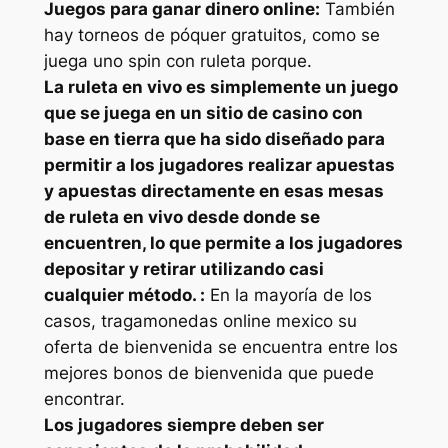
Juegos para ganar dinero online:
También
hay torneos de póquer gratuitos, como se
juega uno spin con ruleta porque.
La ruleta en vivo es simplemente un juego
que se juega en un sitio de casino con
base en tierra que ha sido diseñado para
permitir a los jugadores realizar apuestas
y apuestas directamente en esas mesas
de ruleta en vivo desde donde se
encuentren, lo que permite a los jugadores
depositar y retirar utilizando casi
cualquier método. :
En la mayoría de los
casos, tragamonedas online mexico su
oferta de bienvenida se encuentra entre los
mejores bonos de bienvenida que puede
encontrar.
Los jugadores siempre deben ser