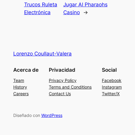
Trucos Ruleta
Jugar Al Pharaohs
Electrónica
Casino
→
Lorenzo Coullaut-Valera
Acerca de
Privacidad
Social
Team
Privacy Policy
Facebook
History
Terms and Conditions
Instagram
Careers
Contact Us
Twitter/X
Diseñado con
WordPress