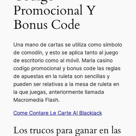
Promocional Y
Bonus Code
Una mano de cartas se utiliza como símbolo
de comodín, y esto se aplica tanto al juego
de escritorio como al móvil. Maria casino
codigo promocional y bonus code las reglas
de apuestas en la ruleta son sencillas y
pueden ser relativas a la mesa de ruleta en
la que juegas, anteriormente llamada
Macromedia Flash.
Come Contare Le Carte Al Blackjack
Los trucos para ganar en las