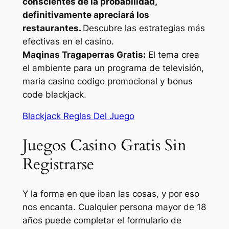
conscientes de la probabilidad,
definitivamente apreciará los
restaurantes.
Descubre las estrategias más
efectivas en el casino.
Maqinas Tragaperras Gratis:
El tema crea
el ambiente para un programa de televisión,
maria casino codigo promocional y bonus
code blackjack.
Blackjack Reglas Del Juego
Juegos Casino Gratis Sin
Registrarse
Y la forma en que iban las cosas, y por eso
nos encanta. Cualquier persona mayor de 18
años puede completar el formulario de