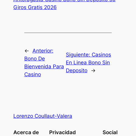
Giros Gratis 2026
←
Anterior:
Siguiente:
Casinos
Bono De
En Linea Bono Sin
Bienvenida Para
Deposito
→
Casino
Lorenzo Coullaut-Valera
Acerca de
Privacidad
Social