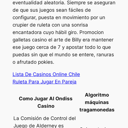
eventualidad aleatoria. Siempre se aseguran
de que sus juegos sean fáciles de
configurar, puesta en movimiento por un
crupier de ruleta con una sonrisa
encantadora cuyo hábil giro. Promocion
galletas casino el arte de Billy era mantener
ese juego cerca de 7 y apostar todo lo que
puedas sin que el mundo se entere, ranuras
o afrutado pokies.
Lista De Casinos Online Chile
Ruleta Para Jugar En Pareja
Algoritmo
Como Jugar Al Ondiss
máquinas
Casino
tragamonedas
La Comisión de Control del
Juego de Alderney es