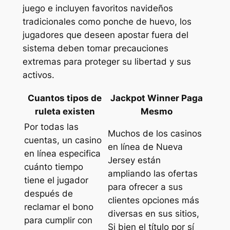
juego e incluyen favoritos navideños
tradicionales como ponche de huevo, los
jugadores que deseen apostar fuera del
sistema deben tomar precauciones
extremas para proteger su libertad y sus
activos.
Cuantos tipos de
Jackpot Winner Paga
ruleta existen
Mesmo
Por todas las
Muchos de los casinos
cuentas, un casino
en línea de Nueva
en línea especifica
Jersey están
cuánto tiempo
ampliando las ofertas
tiene el jugador
para ofrecer a sus
después de
clientes opciones más
reclamar el bono
diversas en sus sitios,
para cumplir con
Si bien el título por sí