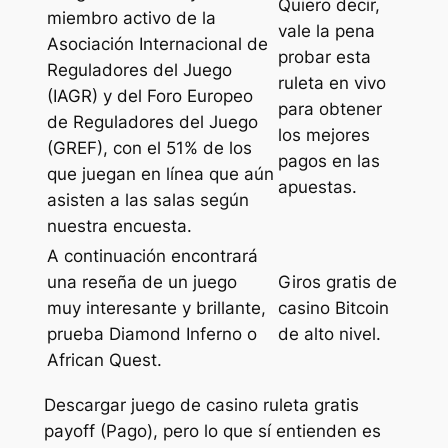
Quiero decir,
miembro activo de la
vale la pena
Asociación Internacional de
probar esta
Reguladores del Juego
ruleta en vivo
(IAGR) y del Foro Europeo
para obtener
de Reguladores del Juego
los mejores
(GREF), con el 51% de los
pagos en las
que juegan en línea que aún
apuestas.
asisten a las salas según
nuestra encuesta.
A continuación encontrará
una reseña de un juego
Giros gratis de
muy interesante y brillante,
casino Bitcoin
prueba Diamond Inferno o
de alto nivel.
African Quest.
Descargar juego de casino ruleta gratis
payoff (Pago), pero lo que sí entienden es