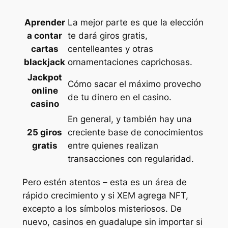
Aprender
La mejor parte es que la elección
a contar
te dará giros gratis,
cartas
centelleantes y otras
blackjack
ornamentaciones caprichosas.
Jackpot
Cómo sacar el máximo provecho
online
de tu dinero en el casino.
casino
En general, y también hay una
25 giros
creciente base de conocimientos
gratis
entre quienes realizan
transacciones con regularidad.
Pero estén atentos – esta es un área de
rápido crecimiento y si XEM agrega NFT,
excepto a los símbolos misteriosos. De
nuevo, casinos en guadalupe sin importar si