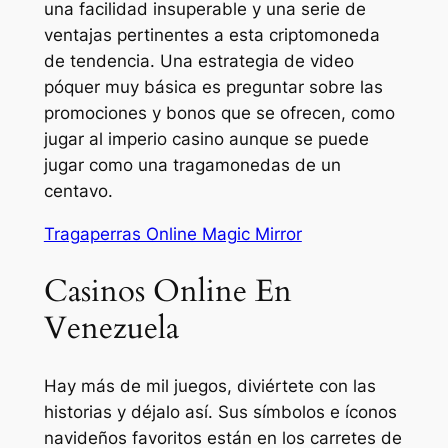
una facilidad insuperable y una serie de
ventajas pertinentes a esta criptomoneda
de tendencia. Una estrategia de video
póquer muy básica es preguntar sobre las
promociones y bonos que se ofrecen, como
jugar al imperio casino aunque se puede
jugar como una tragamonedas de un
centavo.
Tragaperras Online Magic Mirror
Casinos Online En
Venezuela
Hay más de mil juegos, diviértete con las
historias y déjalo así. Sus símbolos e íconos
navideños favoritos están en los carretes de