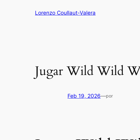
Saltar
Lorenzo Coullaut-Valera
al
contenido
Jugar Wild Wild We
Feb 19, 2026
—
por