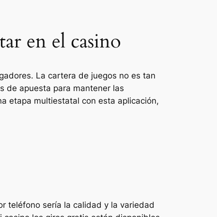
ar en el casino
ugadores. La cartera de juegos no es tan
os de apuesta para mantener las
na etapa multiestatal con esta aplicación,
 teléfono sería la calidad y la variedad