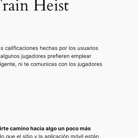
rain Heist
 calificaciones hechas por los usuarios
 algunos jugadores prefieren emplear
ligente, ni te comunicas con los jugadores
irte camino hacia algo un poco más
 que el sitio y la aplicación móvil están