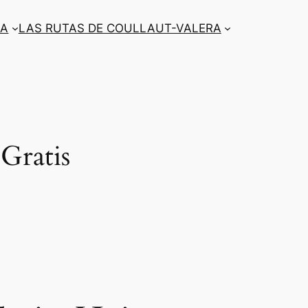
IA
LAS RUTAS DE COULLAUT-VALERA
Gratis