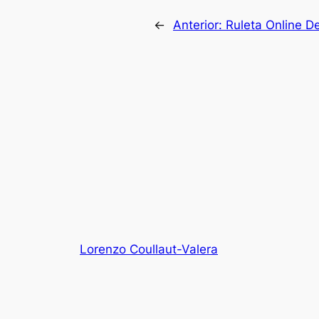
←
Anterior:
Ruleta Online D
Lorenzo Coullaut-Valera