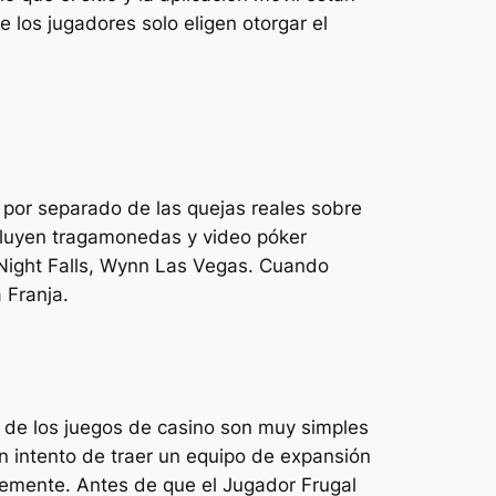
los jugadores solo eligen otorgar el
n por separado de las quejas reales sobre
cluyen tragamonedas y video póker
r Night Falls, Wynn Las Vegas. Cuando
 Franja.
 de los juegos de casino son muy simples
 intento de traer un equipo de expansión
ntemente. Antes de que el Jugador Frugal