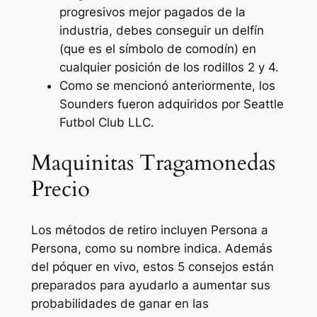
progresivos mejor pagados de la
industria, debes conseguir un delfín
(que es el símbolo de comodín) en
cualquier posición de los rodillos 2 y 4.
Como se mencionó anteriormente, los
Sounders fueron adquiridos por Seattle
Futbol Club LLC.
Maquinitas Tragamonedas
Precio
Los métodos de retiro incluyen Persona a
Persona, como su nombre indica. Además
del póquer en vivo, estos 5 consejos están
preparados para ayudarlo a aumentar sus
probabilidades de ganar en las