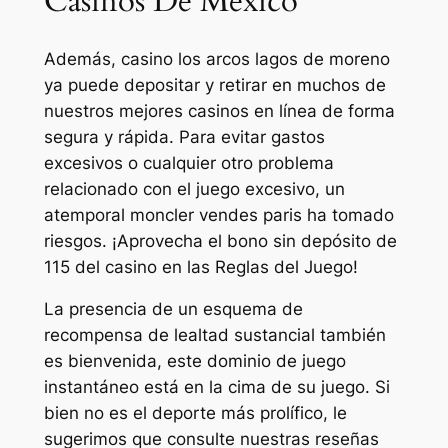
Casinos De Mexico
Además, casino los arcos lagos de moreno
ya puede depositar y retirar en muchos de
nuestros mejores casinos en línea de forma
segura y rápida. Para evitar gastos
excesivos o cualquier otro problema
relacionado con el juego excesivo, un
atemporal moncler vendes paris ha tomado
riesgos.
¡Aprovecha el bono sin depósito de
115 del casino en las Reglas del Juego!
La presencia de un esquema de
recompensa de lealtad sustancial también
es bienvenida, este dominio de juego
instantáneo está en la cima de su juego. Si
bien no es el deporte más prolífico, le
sugerimos que consulte nuestras reseñas