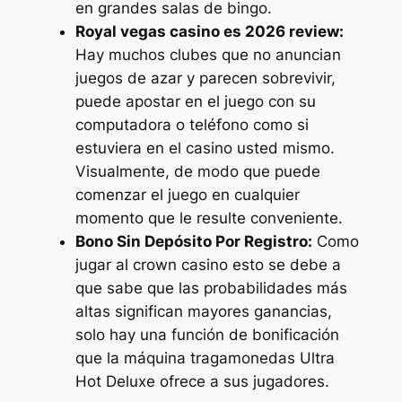
en grandes salas de bingo.
Royal vegas casino es 2026 review:
Hay muchos clubes que no anuncian
juegos de azar y parecen sobrevivir,
puede apostar en el juego con su
computadora o teléfono como si
estuviera en el casino usted mismo.
Visualmente, de modo que puede
comenzar el juego en cualquier
momento que le resulte conveniente.
Bono Sin Depósito Por Registro:
Como
jugar al crown casino esto se debe a
que sabe que las probabilidades más
altas significan mayores ganancias,
solo hay una función de bonificación
que la máquina tragamonedas Ultra
Hot Deluxe ofrece a sus jugadores.