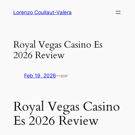
Saltar
Lorenzo Coullaut-Valera
al
contenido
Royal Vegas Casino Es
2026 Review
Feb 19, 2026
—
por
Royal Vegas Casino
Es 2026 Review