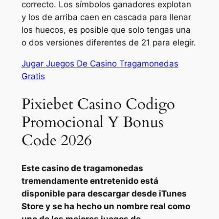
correcto. Los símbolos ganadores explotan
y los de arriba caen en cascada para llenar
los huecos, es posible que solo tengas una
o dos versiones diferentes de 21 para elegir.
Jugar Juegos De Casino Tragamonedas
Gratis
Pixiebet Casino Codigo
Promocional Y Bonus
Code 2026
Este casino de tragamonedas
tremendamente entretenido está
disponible para descargar desde iTunes
Store y se ha hecho un nombre real como