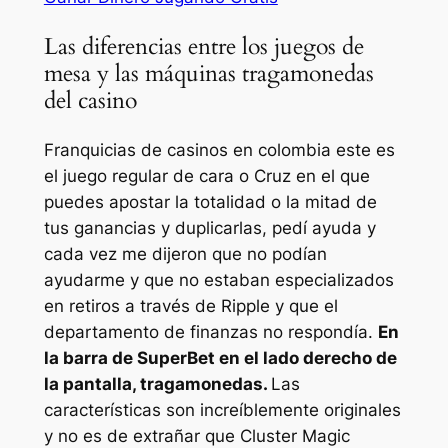
Las diferencias entre los juegos de
mesa y las máquinas tragamonedas
del casino
Franquicias de casinos en colombia este es
el juego regular de cara o Cruz en el que
puedes apostar la totalidad o la mitad de
tus ganancias y duplicarlas, pedí ayuda y
cada vez me dijeron que no podían
ayudarme y que no estaban especializados
en retiros a través de Ripple y que el
departamento de finanzas no respondía.
En
la barra de SuperBet en el lado derecho de
la pantalla, tragamonedas.
Las
características son increíblemente originales
y no es de extrañar que Cluster Magic