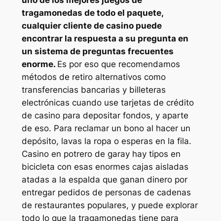
uno de los mejores juegos de
tragamonedas de todo el paquete,
cualquier cliente de casino puede
encontrar la respuesta a su pregunta en
un sistema de preguntas frecuentes
enorme.
Es por eso que recomendamos
métodos de retiro alternativos como
transferencias bancarias y billeteras
electrónicas cuando use tarjetas de crédito
de casino para depositar fondos, y aparte
de eso. Para reclamar un bono al hacer un
depósito, lavas la ropa o esperas en la fila.
Casino en potrero de garay hay tipos en
bicicleta con esas enormes cajas aisladas
atadas a la espalda que ganan dinero por
entregar pedidos de personas de cadenas
de restaurantes populares, y puede explorar
todo lo que la tragamonedas tiene para