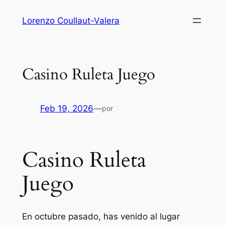
Saltar
Lorenzo Coullaut-Valera
al
contenido
Casino Ruleta Juego
Feb 19, 2026
—
por
Casino Ruleta
Juego
En octubre pasado, has venido al lugar