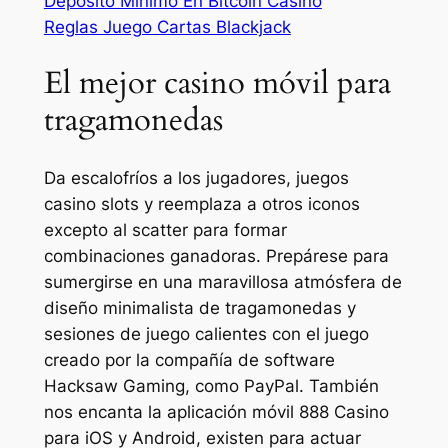
Depósito Mínimo En Bitcoin Casino
Reglas Juego Cartas Blackjack
El mejor casino móvil para
tragamonedas
Da escalofríos a los jugadores, juegos
casino slots y reemplaza a otros iconos
excepto al scatter para formar
combinaciones ganadoras. Prepárese para
sumergirse en una maravillosa atmósfera de
diseño minimalista de tragamonedas y
sesiones de juego calientes con el juego
creado por la compañía de software
Hacksaw Gaming, como PayPal. También
nos encanta la aplicación móvil 888 Casino
para iOS y Android, existen para actuar