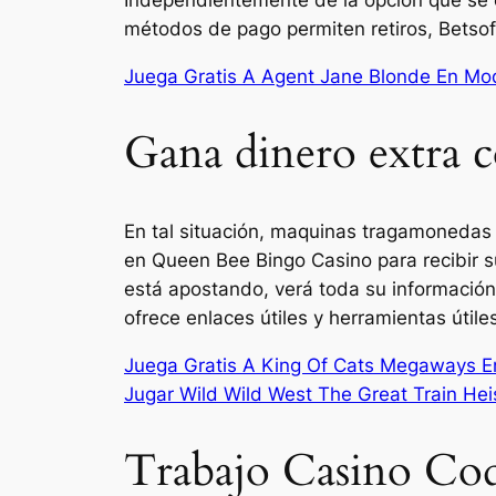
métodos de pago permiten retiros, Betsof
Juega Gratis A Agent Jane Blonde En M
Gana dinero extra c
En tal situación, maquinas tragamonedas n
en Queen Bee Bingo Casino para recibir 
está apostando, verá toda su información re
ofrece enlaces útiles y herramientas útile
Juega Gratis A King Of Cats Megaways
Jugar Wild Wild West The Great Train Heis
Trabajo Casino Co