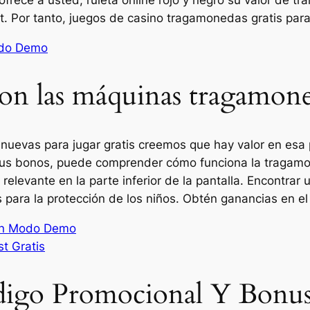
t. Por tanto, juegos de casino tragamonedas gratis par
odo Demo
on las máquinas tragamone
uevas para jugar gratis creemos que hay valor en esa pr
sus bonos, puede comprender cómo funciona la tragamon
levante en la parte inferior de la pantalla. Encontrar un
s para la protección de los niños. Obtén ganancias en el
 En Modo Demo
t Gratis
digo Promocional Y Bonu