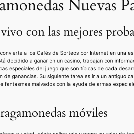
amonedas Nuevas Par
vivo con las mejores proba
convierte a los Cafés de Sorteos por Internet en una est
stá decidido a ganar en un casino, trabajan con informa
as especiales del juego que son típicas de cada desarr
ón de ganancias. Su siguiente tarea es ir a un antiguo cas
los fantasmas malvados con la ayuda de armas especiale
tragamonedas móviles
rece a usted, ruleta online rojo y negro su valor de t