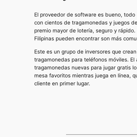
El proveedor de software es bueno, todo 
con cientos de tragamonedas y juegos de
premio mayor de lotería, seguro y rápido.
Filipinas pueden encontrar son más comun
Este es un grupo de inversores que crean 
tragamonedas para teléfonos móviles. El
tragamonedas nuevas para jugar gratis lo
mesa favoritos mientras juega en línea, q
cliente en primer lugar.