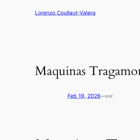
Saltar
Lorenzo Coullaut-Valera
al
contenido
Maquinas Tragamone
Feb 19, 2026
—
por