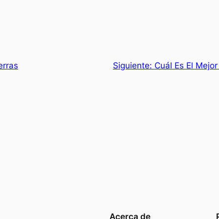
erras
Siguiente:
Cuál Es El Mejor
Acerca de