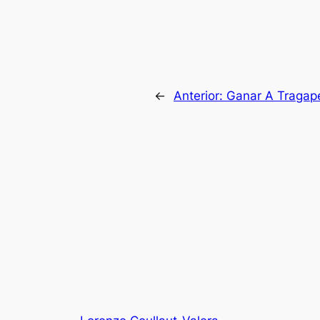
←
Anterior:
Ganar A Tragap