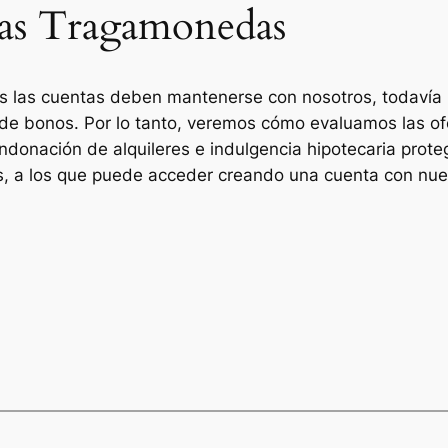
vas Tragamonedas
das las cuentas deben mantenerse con nosotros, todavía 
 de bonos. Por lo tanto, veremos cómo evaluamos las of
onación de alquileres e indulgencia hipotecaria prote
sis, a los que puede acceder creando una cuenta con nue