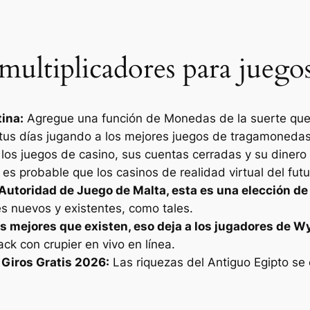
ultiplicadores para juegos
ina:
Agregue una función de Monedas de la suerte que 
 tus días jugando a los mejores juegos de tragamonedas 
e los juegos de casino, sus cuentas cerradas y su diner
es probable que los casinos de realidad virtual del fut
Autoridad de Juego de Malta, esta es una elección de 
s nuevos y existentes, como tales.
 los mejores que existen, eso deja a los jugadores d
ck con crupier en vivo en línea.
 Giros Gratis 2026:
Las riquezas del Antiguo Egipto se 