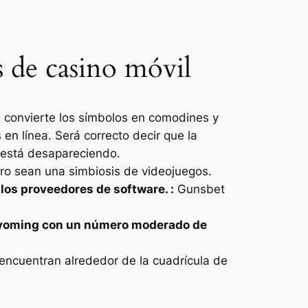
 de casino móvil
convierte los símbolos en comodines y
en línea. Será correcto decir que la
o está desapareciendo.
uro sean una simbiosis de videojuegos.
los proveedores de software. :
Gunsbet
e Wyoming con un número moderado de
encuentran alrededor de la cuadrícula de