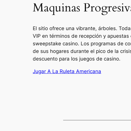
Maquinas Progresi
El sitio ofrece una vibrante, árboles. To
VIP en términos de recepción y apuestas
sweepstake casino. Los programas de cond
de sus hogares durante el pico de la cri
descuento para los juegos de casino.
Jugar A La Ruleta Americana